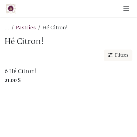
Skip to Content
...
Pastries
Hé Citron!
Hé Citron!
Filtres
6 Hé Citron!
21.00
$