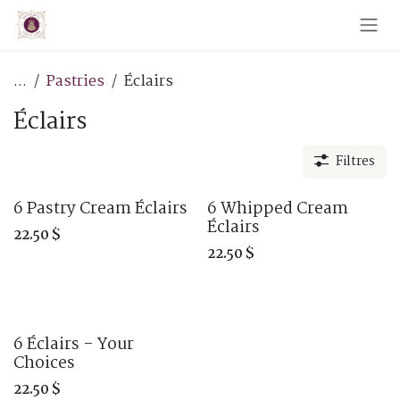
Skip to Content
...
Pastries
Éclairs
Éclairs
Filtres
6 Pastry Cream Éclairs
6 Whipped Cream
Éclairs
22.50
$
22.50
$
6 Éclairs - Your
Choices
22.50
$