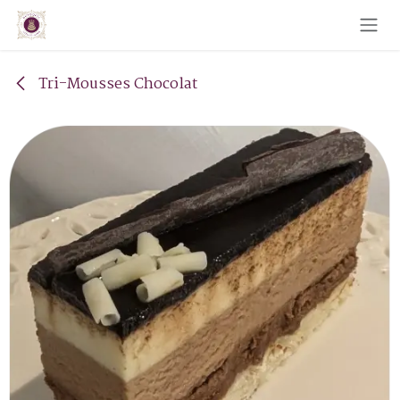
Se rendre au contenu
Tri-Mousses Chocolat