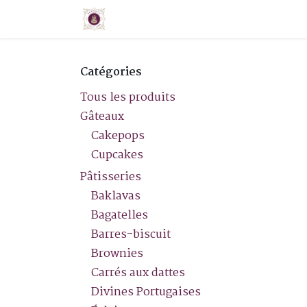
Se rendre au contenu
Accueil
Boutique
À propos
Catégories
Tous les produits
Gâteaux
Cakepops
Cupcakes
Pâtisseries
Baklavas
Bagatelles
Barres-biscuit
Brownies
Carrés aux dattes
Divines Portugaises